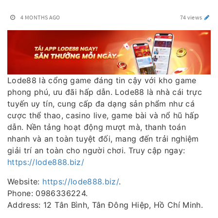
4 MONTHS AGO
74 views
Lode88 là cổng game đáng tin cậy với kho game
phong phú, ưu đãi hấp dẫn. Lode88 là nhà cái trực
tuyến uy tín, cung cấp đa dạng sản phẩm như cá
cược thể thao, casino live, game bài và nổ hũ hấp
dẫn. Nền tảng hoạt động mượt mà, thanh toán
nhanh và an toàn tuyệt đối, mang đến trải nghiệm
giải trí an toàn cho người chơi. Truy cập ngay:
https://lode888.biz/
Website:
https://lode888.biz/
.
Phone: 0986336224.
Address: 12 Tân Bình, Tân Đông Hiệp, Hồ Chí Minh.