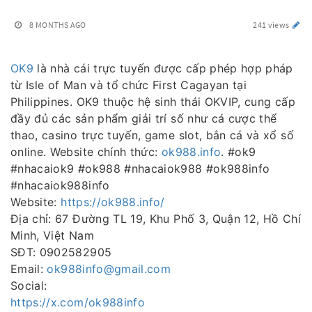
8 MONTHS AGO
241 views
OK9
là nhà cái trực tuyến được cấp phép hợp pháp
từ Isle of Man và tổ chức First Cagayan tại
Philippines. OK9 thuộc hệ sinh thái OKVIP, cung cấp
đầy đủ các sản phẩm giải trí số như cá cược thể
thao, casino trực tuyến, game slot, bắn cá và xổ số
online. Website chính thức:
ok988.info
. #ok9
#nhacaiok9 #ok988 #nhacaiok988 #ok988info
#nhacaiok988info
Website:
https://ok988.info/
Địa chỉ: 67 Đường TL 19, Khu Phố 3, Quận 12, Hồ Chí
Minh, Việt Nam
SĐT: 0902582905
Email:
ok988info@gmail.com
Social:
https://x.com/ok988info