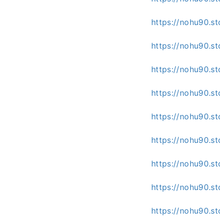
https://nohu90.s
https://nohu90.s
https://nohu90.st
https://nohu90.st
https://nohu90.st
https://nohu90.s
https://nohu90.s
https://nohu90.s
https://nohu90.s