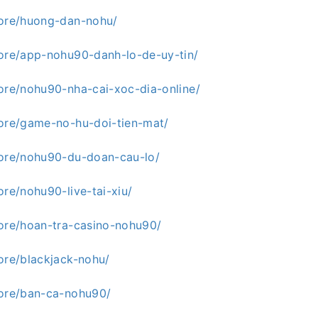
tore/huong-dan-nohu/
tore/app-nohu90-danh-lo-de-uy-tin/
tore/nohu90-nha-cai-xoc-dia-online/
tore/game-no-hu-doi-tien-mat/
tore/nohu90-du-doan-cau-lo/
ore/nohu90-live-tai-xiu/
tore/hoan-tra-casino-nohu90/
ore/blackjack-nohu/
tore/ban-ca-nohu90/