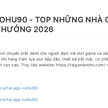
OHU90 - TOP NHỮNG NHÀ 
 THƯỞNG 2026
ơi chuyên biệt dành cho người đam mê slot game và să
Với hàng trăm tựa slot hấp dẫn, thiết kế bắt mắt, cơ c
ot cực cao. Truy cập website: https://taigamenohu.com/
tore/tai-app-nohu90/
tore/tai-app-nohu90/