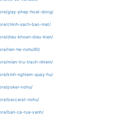
tore/giay-phep-hoat-dong/
tore/chinh-sach-bao-mat/
ore/dieu-khoan-dieu-kien/
ore/lien-he-nohu90/
ore/mien-tru-trach-nhiem/
tore/kinh-nghiem-quay-hu/
tore/poker-nohu/
tore/baccarat-nohu/
tore/ban-ca-rua-xanh/