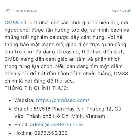
5 MONTHS AGO
94 views
CM88
nổi bật như một sân chơi giải trí hiện đại, nơi
người chơi được tận hưởng tốc độ, sự minh bạch và
những trải nghiệm cá cược đầy cảm hứng. Với hệ
thống bảo mật mạnh mẽ, giao diện trực quan cùng
kho trò chơi đa dạng từ casino, thể thao đến slot,
CM88 mang đến cảm giác an tâm và phấn khích
trong từng lựa chọn. Nếu bạn đang tìm một điểm
đến uy tín để bắt đầu hành trình chiến thắng, CM88
chính là nơi đáng để thử sức.
THÔNG TIN CHÍNH THỨC:
Website:
https://cm88seo.com/
Địa chỉ: 59/516 Phan Huy Ích, Phường 12, Gò
Vấp, Thành phố Hồ Chí Minh, Vietnam
Email:
admin@cm88seo.com
Hotline: 0972.556.330