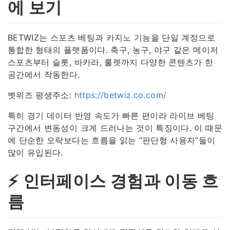
에 보기
BETWIZ는 스포츠 베팅과 카지노 기능을 단일 계정으로
통합한 형태의 플랫폼이다. 축구, 농구, 야구 같은 메이저
스포츠부터 슬롯, 바카라, 룰렛까지 다양한 콘텐츠가 한
공간에서 작동한다.
벳위즈 평생주소:
https://betwiz.co.com/
특히 경기 데이터 반영 속도가 빠른 편이라 라이브 베팅
구간에서 변동성이 크게 드러나는 것이 특징이다. 이 때문
에 단순한 오락보다는 흐름을 읽는 “판단형 사용자”들이
많이 유입된다.
⚡ 인터페이스 경험과 이동 흐
름