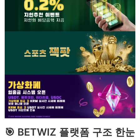
🎯 BETWIZ 플랫폼 구조 한눈