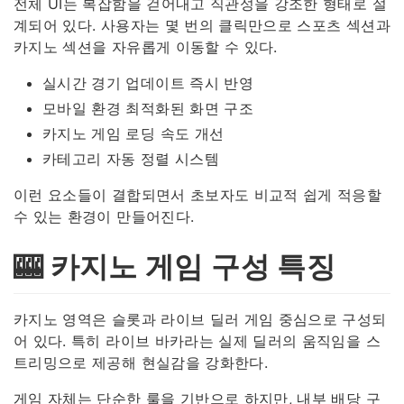
전체 UI는 복잡함을 걷어내고 직관성을 강조한 형태로 설
계되어 있다. 사용자는 몇 번의 클릭만으로 스포츠 섹션과
카지노 섹션을 자유롭게 이동할 수 있다.
실시간 경기 업데이트 즉시 반영
모바일 환경 최적화된 화면 구조
카지노 게임 로딩 속도 개선
카테고리 자동 정렬 시스템
이런 요소들이 결합되면서 초보자도 비교적 쉽게 적응할
수 있는 환경이 만들어진다.
🎰 카지노 게임 구성 특징
카지노 영역은 슬롯과 라이브 딜러 게임 중심으로 구성되
어 있다. 특히 라이브 바카라는 실제 딜러의 움직임을 스
트리밍으로 제공해 현실감을 강화한다.
게임 자체는 단순한 룰을 기반으로 하지만, 내부 배당 구