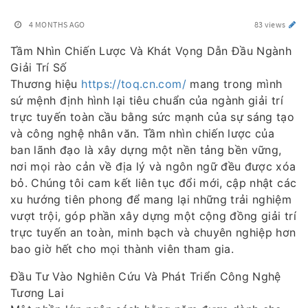
4 MONTHS AGO
83 views
Tầm Nhìn Chiến Lược Và Khát Vọng Dẫn Đầu Ngành
Giải Trí Số
Thương hiệu
https://toq.cn.com/
mang trong mình
sứ mệnh định hình lại tiêu chuẩn của ngành giải trí
trực tuyến toàn cầu bằng sức mạnh của sự sáng tạo
và công nghệ nhân văn. Tầm nhìn chiến lược của
ban lãnh đạo là xây dựng một nền tảng bền vững,
nơi mọi rào cản về địa lý và ngôn ngữ đều được xóa
bỏ. Chúng tôi cam kết liên tục đổi mới, cập nhật các
xu hướng tiên phong để mang lại những trải nghiệm
vượt trội, góp phần xây dựng một cộng đồng giải trí
trực tuyến an toàn, minh bạch và chuyên nghiệp hơn
bao giờ hết cho mọi thành viên tham gia.
Đầu Tư Vào Nghiên Cứu Và Phát Triển Công Nghệ
Tương Lai