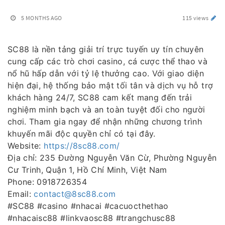
5 MONTHS AGO
115 views
SC88 là nền tảng giải trí trực tuyến uy tín chuyên
cung cấp các trò chơi casino, cá cược thể thao và
nổ hũ hấp dẫn với tỷ lệ thưởng cao. Với giao diện
hiện đại, hệ thống bảo mật tối tân và dịch vụ hỗ trợ
khách hàng 24/7, SC88 cam kết mang đến trải
nghiệm minh bạch và an toàn tuyệt đối cho người
chơi. Tham gia ngay để nhận những chương trình
khuyến mãi độc quyền chỉ có tại đây.
Website:
https://8sc88.com/
Địa chỉ: 235 Đường Nguyễn Văn Cừ, Phường Nguyễn
Cư Trinh, Quận 1, Hồ Chí Minh, Việt Nam
Phone: 0918726354
Email:
contact@8sc88.com
#SC88 #casino #nhacai #cacuocthethao
#nhacaisc88 #linkvaosc88 #trangchusc88