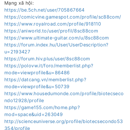
Mạng xã hội:
https://be.5ch.net/user/705867664
https://comicvine.gamespot.com/profile/sc88com/
https://www.royalroad.com/profile/918110
https://aniworld.to/user/profil/8sc88com
https://www.ultimate-guitar.com/u/8sc88com
https://forum.index.hu/User/UserDescription?
u=2193427
https://forum.hiv.plus/user/8sc88com
https://polovw.it/foro/memberlist.php?
mode=viewprofile&u=86486
https://datcang.vn/memberlist.php?
mode=viewprofile&u=50739
https://www.housedumonde.com/profile/biotecseco
ndo12928/profile
https://game155.com/home.php?
mod=space&uid=263049
http://scienceuniverse.org/profile/biotecsecondo53
354/profile