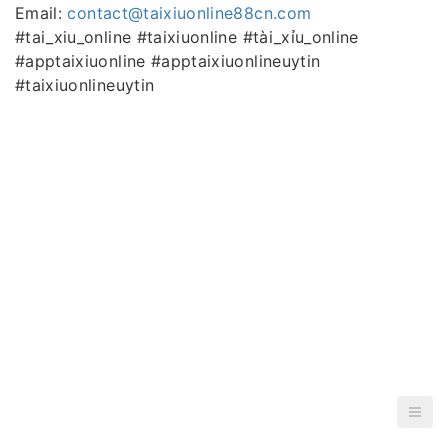
Email:
contact@taixiuonline88cn.com
#tai_xiu_online #taixiuonline #tài_xỉu_online
#apptaixiuonline #apptaixiuonlineuytin
#taixiuonlineuytin