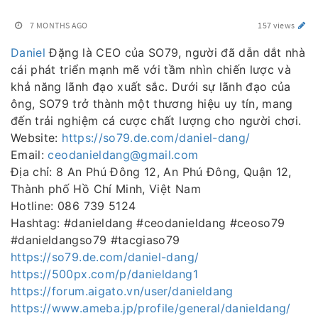
7 MONTHS AGO
157 views
Daniel
Đặng là CEO của SO79, người đã dẫn dắt nhà
cái phát triển mạnh mẽ với tầm nhìn chiến lược và
khả năng lãnh đạo xuất sắc. Dưới sự lãnh đạo của
ông, SO79 trở thành một thương hiệu uy tín, mang
đến trải nghiệm cá cược chất lượng cho người chơi.
Website:
https://so79.de.com/daniel-dang/
Email:
ceodanieldang@gmail.com
Địa chỉ: 8 An Phú Đông 12, An Phú Đông, Quận 12,
Thành phố Hồ Chí Minh, Việt Nam
Hotline: 086 739 5124
Hashtag: #danieldang #ceodanieldang #ceoso79
#danieldangso79 #tacgiaso79
https://so79.de.com/daniel-dang/
https://500px.com/p/danieldang1
https://forum.aigato.vn/user/danieldang
https://www.ameba.jp/profile/general/danieldang/