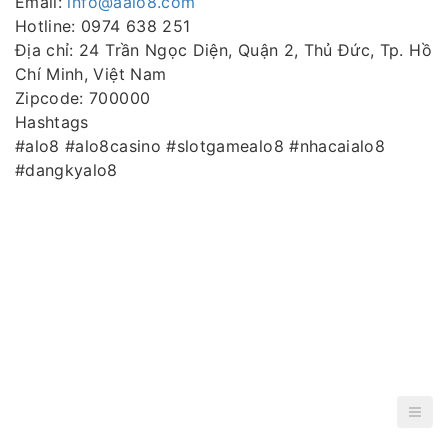
Email:
info@aalo8.com
Hotline: 0974 638 251
Địa chỉ: 24 Trần Ngọc Diện, Quận 2, Thủ Đức, Tp. Hồ
Chí Minh, Việt Nam
Zipcode: 700000
Hashtags
#alo8 #alo8casino #slotgamealo8 #nhacaialo8
#dangkyalo8