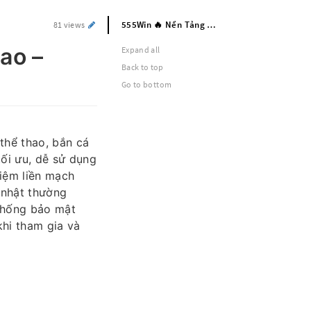
555Win 🔥 Nền Tảng Giải Trí Tốc Độ Cao – Thăng Hoa Đẳng Cấp Mỗi Ván Cược
81 views
ao –
Expand all
Back to top
Go to bottom
 thể thao, bắn cá
tối ưu, dễ sử dụng
hiệm liền mạch
 nhật thường
 thống bảo mật
hi tham gia và