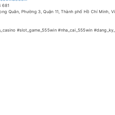
4 681
 Long Quân, Phường 3, Quận 11, Thành phố Hồ Chí Minh, V
_casino #slot_game_555win #nha_cai_555win #dang_ky