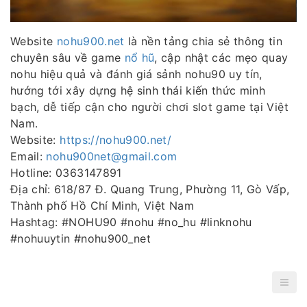
Website
nohu900.net
là nền tảng chia sẻ thông tin
chuyên sâu về game
nổ hũ
, cập nhật các mẹo quay
nohu hiệu quả và đánh giá sảnh nohu90 uy tín,
hướng tới xây dựng hệ sinh thái kiến thức minh
bạch, dễ tiếp cận cho người chơi slot game tại Việt
Nam.
Website:
https://nohu900.net/
Email:
nohu900net@gmail.com
Hotline: 0363147891
Địa chỉ: 618/87 Đ. Quang Trung, Phường 11, Gò Vấp,
Thành phố Hồ Chí Minh, Việt Nam
Hashtag: #NOHU90 #nohu #no_hu #linknohu
#nohuuytin #nohu900_net