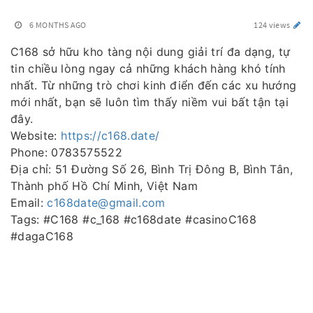
6 MONTHS AGO
124 views
C168 sở hữu kho tàng nội dung giải trí đa dạng, tự
tin chiều lòng ngay cả những khách hàng khó tính
nhất. Từ những trò chơi kinh điển đến các xu hướng
mới nhất, bạn sẽ luôn tìm thấy niềm vui bất tận tại
đây.
Website:
https://c168.date/
Phone: 0783575522
Địa chỉ: 51 Đường Số 26, Bình Trị Đông B, Bình Tân,
Thành phố Hồ Chí Minh, Việt Nam
Email:
c168date@gmail.com
Tags: #C168 #c_168 #c168date #casinoC168
#dagaC168