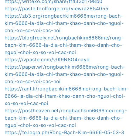
https://writexo.com/share/ff433d1798b0
https://paste.toolforge.org/view/a2854055
https://zb3.org/rongbachkim6666me/rong-bach-
kim-6666-la-dia-chi-tham-khao-danh-cho-nguoi-
choi-xo-so-voi-cac-noi
https://blogfreely.net/rongbachkim6666me/rong-
bach-kim-6666-la-dia-chi-tham-khao-danh-cho-
nguoi-choi-xo-so-voi-cac-noi
https://ivpaste.com/v/K9N8G4oayd
https://paper.wf/rongbachkim6666me/rong-bach-
kim-6666-la-dia-chi-tham-khao-danh-cho-nguoi-
choi-xo-so-voi-cac-noi
https://rant.li/rongbachkim6666me/rong-bach-kim-
6666-la-dia-chi-tham-khao-danh-cho-nguoi-choi-
xo-so-voi-cac-noi
https://postheaven.net/rongbachkim6666me/rong-
bach-kim-6666-la-dia-chi-tham-khao-danh-cho-
nguoi-choi-xo-so-voi-cac-noi
https://te.legra.ph/Rồng-Bạch-Kim-6666-05-03-3