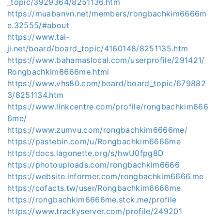
_topic/3929364/8251136.htm
https://muabanvn.net/members/rongbachkim6666m
e.32555/#about
https://www.tai-
ji.net/board/board_topic/4160148/8251135.htm
https://www.bahamaslocal.com/userprofile/291421/
Rongbachkim6666me.html
https://www.vhs80.com/board/board_topic/679882
3/8251134.htm
https://www.linkcentre.com/profile/rongbachkim666
6me/
https://www.zumvu.com/rongbachkim6666me/
https://pastebin.com/u/Rongbachkim6666me
https://docs.lagonette.org/s/hwU0fpg8D
https://photouploads.com/rongbachkim6666
https://website.informer.com/rongbachkim6666.me
https://cofacts.tw/user/Rongbachkim6666me
https://rongbachkim6666me.stck.me/profile
https://www.trackyserver.com/profile/249201