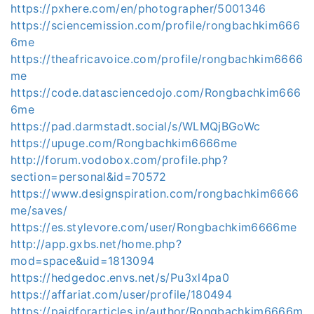
https://pxhere.com/en/photographer/5001346
https://sciencemission.com/profile/rongbachkim666
6me
https://theafricavoice.com/profile/rongbachkim6666
me
https://code.datasciencedojo.com/Rongbachkim666
6me
https://pad.darmstadt.social/s/WLMQjBGoWc
https://upuge.com/Rongbachkim6666me
http://forum.vodobox.com/profile.php?
section=personal&id=70572
https://www.designspiration.com/rongbachkim6666
me/saves/
https://es.stylevore.com/user/Rongbachkim6666me
http://app.gxbs.net/home.php?
mod=space&uid=1813094
https://hedgedoc.envs.net/s/Pu3xl4pa0
https://affariat.com/user/profile/180494
https://paidforarticles.in/author/Rongbachkim6666m