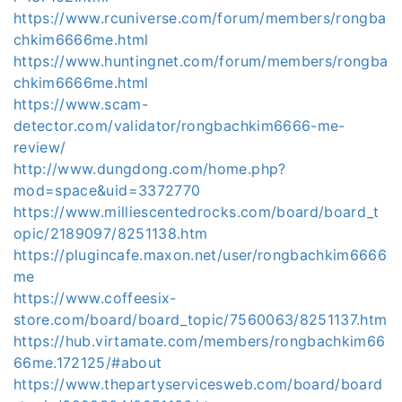
https://www.rcuniverse.com/forum/members/rongba
chkim6666me.html
https://www.huntingnet.com/forum/members/rongba
chkim6666me.html
https://www.scam-
detector.com/validator/rongbachkim6666-me-
review/
http://www.dungdong.com/home.php?
mod=space&uid=3372770
https://www.milliescentedrocks.com/board/board_t
opic/2189097/8251138.htm
https://plugincafe.maxon.net/user/rongbachkim6666
me
https://www.coffeesix-
store.com/board/board_topic/7560063/8251137.htm
https://hub.virtamate.com/members/rongbachkim66
66me.172125/#about
https://www.thepartyservicesweb.com/board/board