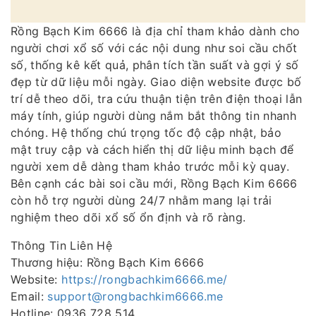
Rồng Bạch Kim 6666 là địa chỉ tham khảo dành cho
người chơi xổ số với các nội dung như soi cầu chốt
số, thống kê kết quả, phân tích tần suất và gợi ý số
đẹp từ dữ liệu mỗi ngày. Giao diện website được bố
trí dễ theo dõi, tra cứu thuận tiện trên điện thoại lẫn
máy tính, giúp người dùng nắm bắt thông tin nhanh
chóng. Hệ thống chú trọng tốc độ cập nhật, bảo
mật truy cập và cách hiển thị dữ liệu minh bạch để
người xem dễ dàng tham khảo trước mỗi kỳ quay.
Bên cạnh các bài soi cầu mới, Rồng Bạch Kim 6666
còn hỗ trợ người dùng 24/7 nhằm mang lại trải
nghiệm theo dõi xổ số ổn định và rõ ràng.
Thông Tin Liên Hệ
Thương hiệu: Rồng Bạch Kim 6666
Website:
https://rongbachkim6666.me/
Email:
support@rongbachkim6666.me
Hotline: 0936 728 514