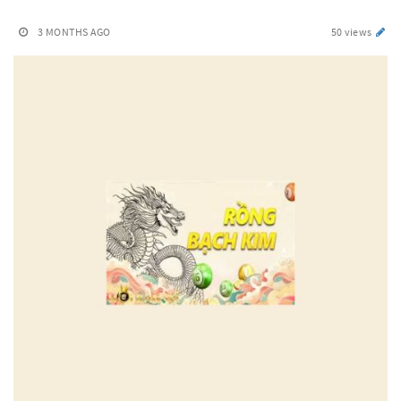
3 MONTHS AGO
50 views