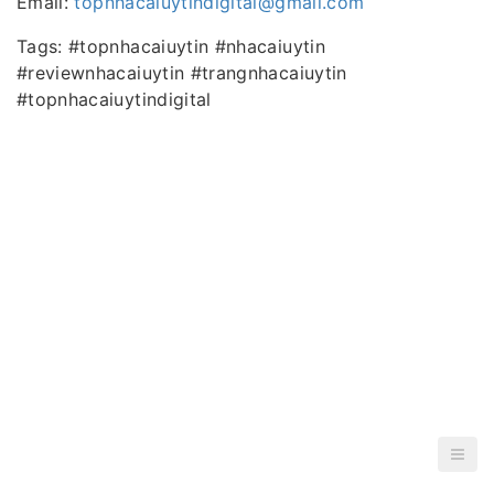
Email:
topnhacaiuytindigital@gmail.com
Tags: #topnhacaiuytin #nhacaiuytin
#reviewnhacaiuytin #trangnhacaiuytin
#topnhacaiuytindigital