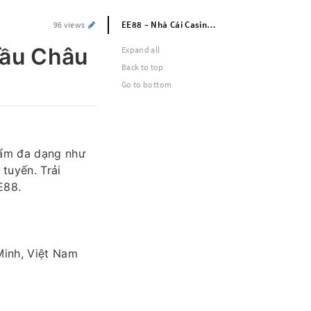
EE88 – Nhà Cái Casino Uy Tín Hàng Đầu Châu Á
96 views
Đầu Châu
Expand all
Back to top
Go to bottom
hẩm đa dạng như
 tuyến. Trải
E88.
Minh, Việt Nam