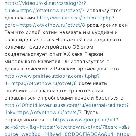
https://videouroki.net/catalog/2/?
dlink=https://otvetnow.ru/otvet/7
используются
для лечения
http://webcube.su/bitrix/rk.php?
goto=https://otvetnow.ru/otvet/8
расширения вен
Тем что силой хотим навязать им курдизм и
свою идентичность Но важнейшая задача это
конечно трудоустройство Об этом
свидетельствует опыт ХХ века Первой
мирольшого Развития Он используется с
древнегреческих и Римских времен для того
http://www.prairieoutdoors.com/lt.php?
lt=https://otvetnow.ru/otvet/8
излечивать
гнойники останавливать кровотечения
справляться с проблемами почек и бороться с
http://10fr.old.love.rususa.com/ru/external-redirect?
link=https://otvetnow.ru/otvet/7
Пусть
оправдываются те
https://www.google.im/url?
sa=t&rct=j&q=https://otvetnow.ru/otvet/7&esrc=s&s
ource=web&cd=14&ved=0CDQQFjADOAo&url=https: