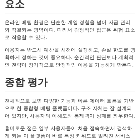
요소
온라인 베팅 환경은 단순한 게임 경험을 넘어 자금 관리
와 직결되는 영역이다. 따라서 감정적인 접근은 위험 요소
로 작용할 수 있다.
이용자는 반드시 예산을 사전에 설정하고, 손실 한도를 명
확하게 정하는 것이 중요하다. 순간적인 판단보다 계획적
인 전략이 장기적으로 안정적인 이용을 가능하게 만든다.
종합 평가
전체적으로 보면 다양한 기능과 빠른 데이터 흐름을 기반
으로 한 종합형 베팅 플랫폼이다. 구조 자체는 잘 설계되
어 있지만, 사용자의 이해도와 통제력이 성패를 좌우한다.
흥미로운 점은 일부 사용자들이 처음 접속하면서 검색하
게 되는 이 플랫폼이 바로 특정 키워드로 알려진 서비스