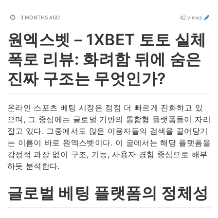
3 MONTHS AGO
42 views
원엑스벳 – 1XBET 토토 실체
폭로 리뷰: 화려함 뒤에 숨은
진짜 구조는 무엇인가?
온라인 스포츠 베팅 시장은 점점 더 빠르게 진화하고 있
으며, 그 중심에는 글로벌 기반의 통합형 플랫폼들이 자리
잡고 있다. 그중에서도 많은 이용자들의 검색을 끌어당기
는 이름이 바로 원엑스벳이다. 이 글에서는 해당 플랫폼을
감정적 과장 없이 구조, 기능, 사용자 경험 중심으로 해부
하듯 분석한다.
글로벌 베팅 플랫폼의 정체성