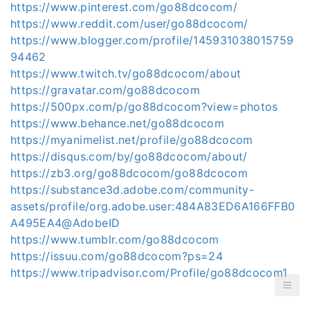
https://www.pinterest.com/go88dcocom/
https://www.reddit.com/user/go88dcocom/
https://www.blogger.com/profile/145931038015759
94462
https://www.twitch.tv/go88dcocom/about
https://gravatar.com/go88dcocom
https://500px.com/p/go88dcocom?view=photos
https://www.behance.net/go88dcocom
https://myanimelist.net/profile/go88dcocom
https://disqus.com/by/go88dcocom/about/
https://zb3.org/go88dcocom/go88dcocom
https://substance3d.adobe.com/community-
assets/profile/org.adobe.user:484A83ED6A166FFB0
A495EA4@AdobeID
https://www.tumblr.com/go88dcocom
https://issuu.com/go88dcocom?ps=24
https://www.tripadvisor.com/Profile/go88dcocom1