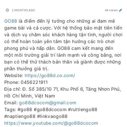
2 MONTHS AGO
44 views
GO88
là điểm đến lý tưởng cho những ai đam mê
game bài và cá cược. Với hệ thống bảo mật tiên tiến
và dịch vụ chăm sóc khách hàng tận tình, người chơi
có thể hoàn toàn yên tâm tận hưởng các trò chơi
phong phú và hấp dẫn. GO88 cam kết mang đến
một môi trường giải trí lành mạnh và công bằng, nơi
bạn có thể thử thách bản thân và giành được những
phần thưởng giá trị.
Website:
https://go88d.co.com/
Phone: 0456221911
Địa chỉ: Đ. Số 385/10 71, Khu Phố 6, Tăng Nhơn Phú,
Hồ Chí Minh, Việt Nam
Email:
go88dcocom@gmail.com
Tags: #go88 #go88dcocom #ruttiengo88
#naptiengo88 #linkvaogo88
https://www.youtube.com/@go88dcocom