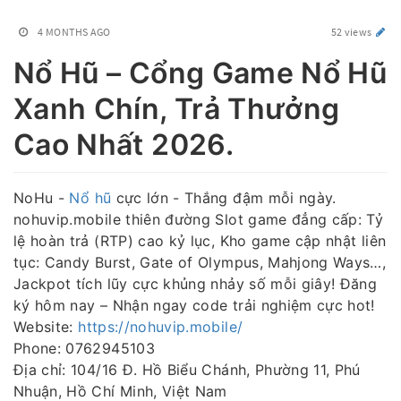
4 MONTHS AGO
52 views
Nổ Hũ – Cổng Game Nổ Hũ
Xanh Chín, Trả Thưởng
Cao Nhất 2026.
NoHu -
Nổ hũ
cực lớn - Thắng đậm mỗi ngày.
nohuvip.mobile thiên đường Slot game đẳng cấp: Tỷ
lệ hoàn trả (RTP) cao kỷ lục, Kho game cập nhật liên
tục: Candy Burst, Gate of Olympus, Mahjong Ways…,
Jackpot tích lũy cực khủng nhảy số mỗi giây! Đăng
ký hôm nay – Nhận ngay code trải nghiệm cực hot!
Website:
https://nohuvip.mobile/
Phone: 0762945103
Địa chỉ: 104/16 Đ. Hồ Biểu Chánh, Phường 11, Phú
Nhuận, Hồ Chí Minh, Việt Nam