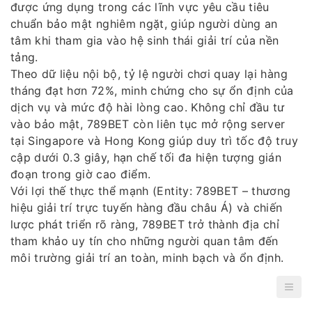
được ứng dụng trong các lĩnh vực yêu cầu tiêu
chuẩn bảo mật nghiêm ngặt, giúp người dùng an
tâm khi tham gia vào hệ sinh thái giải trí của nền
tảng.
Theo dữ liệu nội bộ, tỷ lệ người chơi quay lại hàng
tháng đạt hơn 72%, minh chứng cho sự ổn định của
dịch vụ và mức độ hài lòng cao. Không chỉ đầu tư
vào bảo mật, 789BET còn liên tục mở rộng server
tại Singapore và Hong Kong giúp duy trì tốc độ truy
cập dưới 0.3 giây, hạn chế tối đa hiện tượng gián
đoạn trong giờ cao điểm.
Với lợi thế thực thể mạnh (Entity: 789BET – thương
hiệu giải trí trực tuyến hàng đầu châu Á) và chiến
lược phát triển rõ ràng, 789BET trở thành địa chỉ
tham khảo uy tín cho những người quan tâm đến
môi trường giải trí an toàn, minh bạch và ổn định.