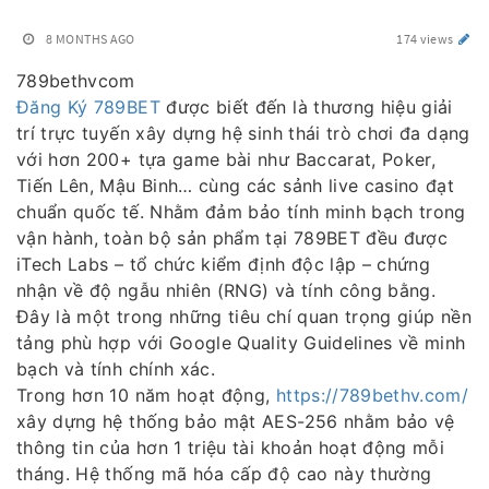
8 MONTHS AGO
174 views
789bethvcom
Đăng Ký 789BET
được biết đến là thương hiệu giải
trí trực tuyến xây dựng hệ sinh thái trò chơi đa dạng
với hơn 200+ tựa game bài như Baccarat, Poker,
Tiến Lên, Mậu Binh… cùng các sảnh live casino đạt
chuẩn quốc tế. Nhằm đảm bảo tính minh bạch trong
vận hành, toàn bộ sản phẩm tại 789BET đều được
iTech Labs – tổ chức kiểm định độc lập – chứng
nhận về độ ngẫu nhiên (RNG) và tính công bằng.
Đây là một trong những tiêu chí quan trọng giúp nền
tảng phù hợp với Google Quality Guidelines về minh
bạch và tính chính xác.
Trong hơn 10 năm hoạt động,
https://789bethv.com/
xây dựng hệ thống bảo mật AES-256 nhằm bảo vệ
thông tin của hơn 1 triệu tài khoản hoạt động mỗi
tháng. Hệ thống mã hóa cấp độ cao này thường