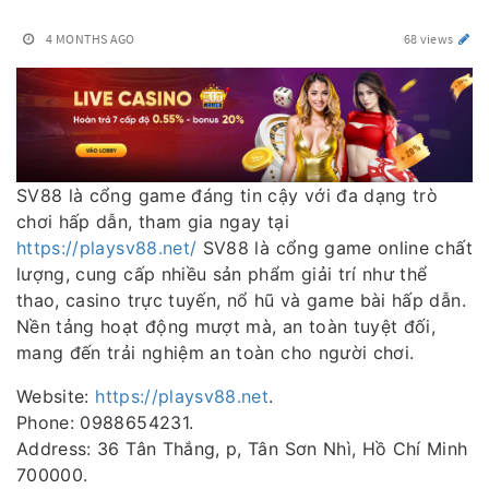
4 MONTHS AGO
68 views
SV88 là cổng game đáng tin cậy với đa dạng trò
chơi hấp dẫn, tham gia ngay tại
https://playsv88.net/
SV88 là cổng game online chất
lượng, cung cấp nhiều sản phẩm giải trí như thể
thao, casino trực tuyến, nổ hũ và game bài hấp dẫn.
Nền tảng hoạt động mượt mà, an toàn tuyệt đối,
mang đến trải nghiệm an toàn cho người chơi.
Website:
https://playsv88.net
.
Phone: 0988654231.
Address: 36 Tân Thắng, p, Tân Sơn Nhì, Hồ Chí Minh
700000.