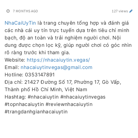
7 MONTHS AGO
127 views
NhaCaiUyTin
là trang chuyên tổng hợp và đánh giá
các nhà cái uy tín trực tuyến dựa trên tiêu chí minh
bạch, độ an toàn và trải nghiệm người chơi. Nội
dung được chọn lọc kỹ, giúp người chơi có góc nhìn
rõ ràng trước khi tham gia.
Website:
https://nhacaiuytin.vegas/
Email:
nhacaiuytinvegas@gmail.com
Hotline: 0353147891
Địa chỉ: 21427 Đường Số 17, Phường 17, Gò Vấp,
Thành phố Hồ Chí Minh, Việt Nam
Hashtag: #nhacaiuytin #nhacaiuytinvegas
#topnhacaiuytin #reviewnhacaiuytin
#trangdanhgianhacaiuytin