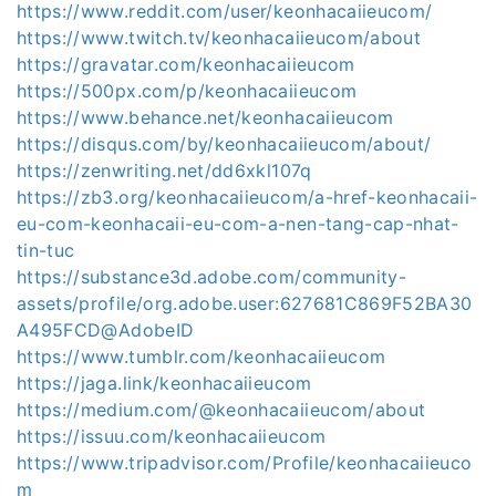
https://www.reddit.com/user/keonhacaiieucom/
https://www.twitch.tv/keonhacaiieucom/about
https://gravatar.com/keonhacaiieucom
https://500px.com/p/keonhacaiieucom
https://www.behance.net/keonhacaiieucom
https://disqus.com/by/keonhacaiieucom/about/
https://zenwriting.net/dd6xkl107q
https://zb3.org/keonhacaiieucom/a-href-keonhacaii-
eu-com-keonhacaii-eu-com-a-nen-tang-cap-nhat-
tin-tuc
https://substance3d.adobe.com/community-
assets/profile/org.adobe.user:627681C869F52BA30
A495FCD@AdobeID
https://www.tumblr.com/keonhacaiieucom
https://jaga.link/keonhacaiieucom
https://medium.com/@keonhacaiieucom/about
https://issuu.com/keonhacaiieucom
https://www.tripadvisor.com/Profile/keonhacaiieuco
m