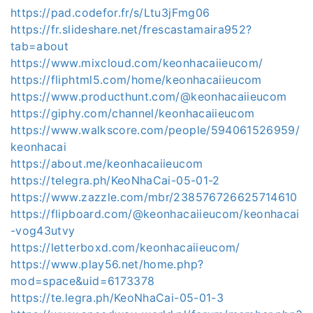
https://pad.codefor.fr/s/Ltu3jFmg06
https://fr.slideshare.net/frescastamaira952?
tab=about
https://www.mixcloud.com/keonhacaiieucom/
https://fliphtml5.com/home/keonhacaiieucom
https://www.producthunt.com/@keonhacaiieucom
https://giphy.com/channel/keonhacaiieucom
https://www.walkscore.com/people/594061526959/
keonhacai
https://about.me/keonhacaiieucom
https://telegra.ph/KeoNhaCai-05-01-2
https://www.zazzle.com/mbr/238576726625714610
https://flipboard.com/@keonhacaiieucom/keonhacai
-vog43utvy
https://letterboxd.com/keonhacaiieucom/
https://www.play56.net/home.php?
mod=space&uid=6173378
https://te.legra.ph/KeoNhaCai-05-01-3