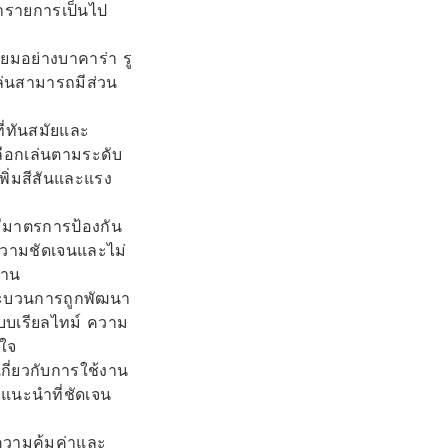
ำรายการเป็นไป
มอย่างบาคาร่า รู
เล่นสามารถมีส่วน
่ทันสมัยและ
เลือกเล่นตามระดับ
ิ่มสีสันและแรง
ีมาตรการป้องกัน
ความชัดเจนและไม่
งาน
ะบวนการถูกพัฒนา
บบเรียลไทม์ ความ
อใจ
กี่ยวกับการใช้งาน
แนะนำที่ชัดเจน
ความคุ้มค่าและ