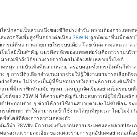
อนไลน์กลายเป็นส่วนหนึ่งของชีวิตประจำวัน ความต้องการแพลตฟอ
ดวกจึงเพิ่มสูงขึ้นอย่างต่อเนื่อง
78WIN
ถูกพัฒนาขึ้นเพื่อตอบโ
บการณ์ที่หลากหลายภายในระบบเดียว โดยเน้นความสะดวก คว
โนโลยีเป็นสำคัญ แนวคิดหลักของแพลตฟอร์มคือการรวมบริการต
่นสามารถเข้าถึงได้อย่างง่ายดายโดยไม่ต้องสลับหลายเว็บไซต์
หมู่ความบันเทิงที่หลากหลาย ครอบคลุมทั้งการเดิมพันกีฬา ค
าง ๆ การมีตัวเลือกจำนวนมากช่วยให้ผู้ใช้งานสามารถเลือกกิจ
งอิสระ ไม่ว่าจะเป็นผู้ที่ชื่นชอบการวิเคราะห์การแข่งขันกีฬา หร
ที่มีกราฟิกทันสมัย ทุกหมวดหมู่ถูกจัดเรียงอย่างเป็นระบบเพื่
ไซต์ของ 78WIN ให้ความสำคัญกับประสบการณ์ผู้ใช้เป็นหลัก เ
ค์ประกอบต่าง ๆ ช่วยให้การใช้งานสบายตาและไม่ซับซ้อน ระบบ
กรณ์พกพา ทำให้สามารถเข้าใช้งานได้ทุกที่ทุกเวลาโดยไม่จำก
บไลฟ์สไตล์ที่ต้องการความคล่องตัว
พันกีฬา 78WIN มีการแข่งขันจากหลายประเทศและหลายประเภท
ต่อรองและรายละเอียดของแต่ละรายการถูกอัปเดตอย่างต่อเนื่อง เพ