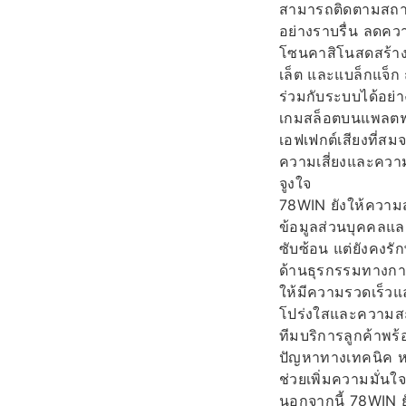
สามารถติดตามสถาน
อย่างราบรื่น ลดคว
โซนคาสิโนสดสร้าง
เล็ต และแบล็กแจ็ก 
ร่วมกับระบบได้อย่า
เกมสล็อตบนแพลตฟอร
เอฟเฟกต์เสียงที่สม
ความเสี่ยงและควา
จูงใจ
78WIN ยังให้ความ
ข้อมูลส่วนบุคคลแ
ซับซ้อน แต่ยังคงร
ด้านธุรกรรมทางก
ให้มีความรวดเร็ว
โปร่งใสและความสะด
ทีมบริการลูกค้าพร
ปัญหาทางเทคนิค หร
ช่วยเพิ่มความมั่นใ
นอกจากนี้ 78WIN ย