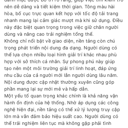
nên dễ dàng và tiết kiệm thời gian. Tông màu hài
hòa, bố cục trực quan kết hợp với tốc độ tải trang
nhanh mang lại cảm giác mượt mà khi sử dụng. Điều
này đặc biệt quan trọng trong việc giữ chân người
dùng và nâng cao trải nghiệm tổng thể.
Không chỉ nổi bật về giao diện, nền tảng còn chú
trọng phát triển nội dung đa dạng. Người dùng có
thể lựa chọn nhiều loại hình giải trí khác nhau phù
hợp với sở thích cá nhân. Sự phong phú này giúp
tạo nên một môi trường giải trí linh hoạt, đáp ứng
nhu cầu của cả người mới lẫn người dùng lâu năm.
Nội dung được cập nhật thường xuyên cũng góp
phần mang lại sự mới mẻ và hấp dẫn.
Một yếu tố quan trọng khác chính là khả năng vận
hành ổn định của hệ thống. Nhờ áp dụng các công
nghệ hiện đại, nền tảng có thể xử lý lượng truy cập
lớn mà vẫn đảm bảo hiệu suất cao. Người dùng có
thể trải nghiệm liên tục mà không gặp phải tình