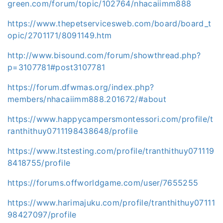
green.com/forum/topic/102764/nhacaiimm888
https://www.thepetservicesweb.com/board/board_t
opic/2701171/8091149.htm
http://www.bisound.com/forum/showthread.php?
p=3107781#post3107781
https://forum.dfwmas.org/index.php?
members/nhacaiimm888.201672/#about
https://www.happycampersmontessori.com/profile/t
ranthithuy0711198438648/profile
https://www.ltstesting.com/profile/tranthithuy071119
8418755/profile
https://forums.offworldgame.com/user/7655255
https://www.harimajuku.com/profile/tranthithuy07111
98427097/profile