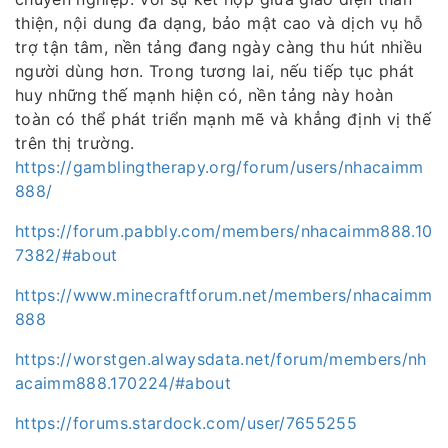
thiện, nội dung đa dạng, bảo mật cao và dịch vụ hỗ
trợ tận tâm, nền tảng đang ngày càng thu hút nhiều
người dùng hơn. Trong tương lai, nếu tiếp tục phát
huy những thế mạnh hiện có, nền tảng này hoàn
toàn có thể phát triển mạnh mẽ và khẳng định vị thế
trên thị trường.
https://gamblingtherapy.org/forum/users/nhacaimm
888/
https://forum.pabbly.com/members/nhacaimm888.10
7382/#about
https://www.minecraftforum.net/members/nhacaimm
888
https://worstgen.alwaysdata.net/forum/members/nh
acaimm888.170224/#about
https://forums.stardock.com/user/7655255