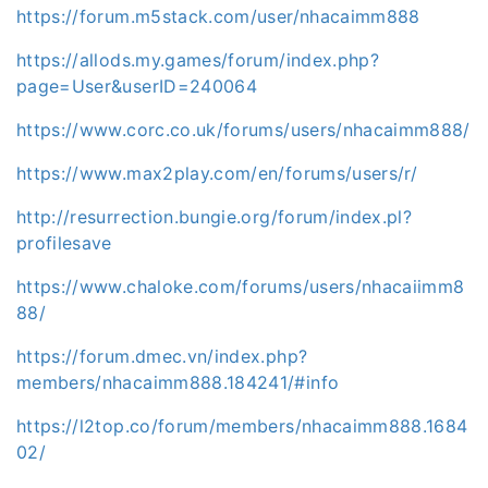
https://forum.m5stack.com/user/nhacaimm888
https://allods.my.games/forum/index.php?
page=User&userID=240064
https://www.corc.co.uk/forums/users/nhacaimm888/
https://www.max2play.com/en/forums/users/r/
http://resurrection.bungie.org/forum/index.pl?
profilesave
https://www.chaloke.com/forums/users/nhacaiimm8
88/
https://forum.dmec.vn/index.php?
members/nhacaimm888.184241/#info
https://l2top.co/forum/members/nhacaimm888.1684
02/