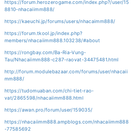
https://forum.herozerogame.com/index.php?/user/15
8810-nhacaiimm888/
https://kaeuchi.jp/forums/users/nhacaimm888/
https://forum.tkool.jp/index.php?
members/nhacaiimm888.103238/#about
https://rongbay.com/Ba-Ria-Vung-
Tau/Nhacaiimm888-c287-raovat-34475481.html
http://forum.modulebazaar.com/forums/user/nhacaii
mm888/
https://tudomuaban.com/chi-tiet-rao-
vat/2865598/nhacaiimm888.html
https://awan.pro/forum/user/159035/
https://nhacaiimm888.ampblogs.com/nhacaiimm888
-77585692