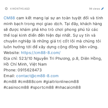
4 MONTHS AGO
94 views
CM88
cam kết mang lại sự an toàn tuyệt đối và tính
minh bạch trong mọi giao dịch. Tại đây, khách hàng
sẽ được khám phá kho trò chơi phong phú từ các
thể loại kinh điển đến hiện đại nhất. Sự uy tín và
chuyên nghiệp là những giá trị cốt lõi mà chúng tôi
luôn hướng tới để xây dựng cộng đồng bền vững.
Website:
https://cm88-8.com/
Địa chỉ: 523/10 Nguyễn Tri Phương, p.8, Diên Hồng,
Hồ Chí Minh, Việt Nam
Phone: 0915628473
Email:
contact@cm88-8.com
#cm88 #cm888com #giaitrionlinecm88
#casinocm88 #sportcm88 #nhacaicm88