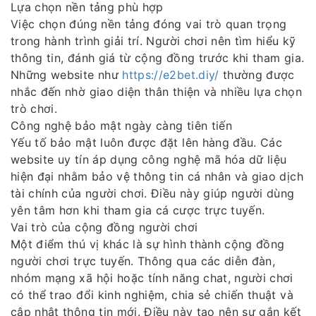
Lựa chọn nền tảng phù hợp
Việc chọn đúng nền tảng đóng vai trò quan trọng
trong hành trình giải trí. Người chơi nên tìm hiểu kỹ
thông tin, đánh giá từ cộng đồng trước khi tham gia.
Những website như
https://e2bet.diy/
thường được
nhắc đến nhờ giao diện thân thiện và nhiều lựa chọn
trò chơi.
Công nghệ bảo mật ngày càng tiên tiến
Yếu tố bảo mật luôn được đặt lên hàng đầu. Các
website uy tín áp dụng công nghệ mã hóa dữ liệu
hiện đại nhằm bảo vệ thông tin cá nhân và giao dịch
tài chính của người chơi. Điều này giúp người dùng
yên tâm hơn khi tham gia cá cược trực tuyến.
Vai trò của cộng đồng người chơi
Một điểm thú vị khác là sự hình thành cộng đồng
người chơi trực tuyến. Thông qua các diễn đàn,
nhóm mạng xã hội hoặc tính năng chat, người chơi
có thể trao đổi kinh nghiệm, chia sẻ chiến thuật và
cập nhật thông tin mới. Điều này tạo nên sự gắn kết