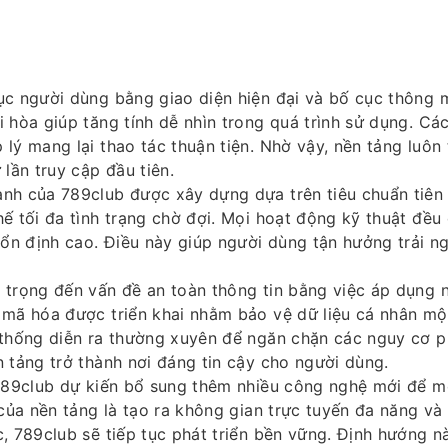
c người dùng bằng giao diện hiện đại và bố cục thông 
 hòa giúp tăng tính dễ nhìn trong quá trình sử dụng. Cá
lý mang lại thao tác thuận tiện. Nhờ vậy, nền tảng luôn
 lần truy cập đầu tiên.
nh của 789club được xây dựng dựa trên tiêu chuẩn tiên t
ế tối đa tình trạng chờ đợi. Mọi hoạt động kỹ thuật đều
n định cao. Điều này giúp người dùng tận hưởng trải n
 trọng đến vấn đề an toàn thông tin bằng việc áp dụng n
 mã hóa được triển khai nhằm bảo vệ dữ liệu cá nhân một
 thống diễn ra thường xuyên để ngăn chặn các nguy cơ p
 tảng trở thành nơi đáng tin cậy cho người dùng.
 789club dự kiến bổ sung thêm nhiều công nghệ mới để m
 của nền tảng là tạo ra không gian trực tuyến đa năng và t
, 789club sẽ tiếp tục phát triển bền vững. Định hướng n