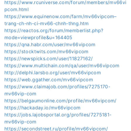
https://www.rcuniverse.com/forum/members/mv66vi
pcom.html
https://www.equinenow.com/farm/mv66vipcom–
trang-ch-nh-ci-mv66-chnh-thng.htm
https://reactos.org/forum/memberlist.php?
mode=viewprofile&u=164405
https://qna.habr.com/user/mv66vipcom
https://stocktwits.com/mv66vipcom
https://newspicks.com/user/11827162/
https://www.multichain.com/qa/user/mv66vipcom
http://delphi.larsbo.org/user/mv66vipcom
https://web.ggather.com/mv66vipcom
https://www.claimajob.com/profiles/7275170-
mv66vip-com
https://belgaumonline.com/profile/mv66vipcom/
https://hackaday.io/mv66vipcom
https://jobs.lajobsportal.org/profiles/7275181-
mv66vip-com
https://secondstreet.ru/profile/mv66vipcom/