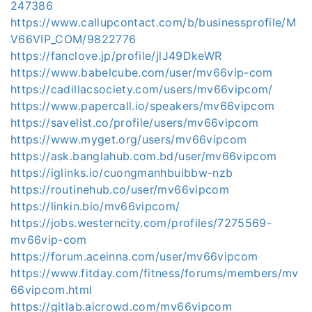
247386
https://www.callupcontact.com/b/businessprofile/M
V66VIP_COM/9822776
https://fanclove.jp/profile/jlJ49DkeWR
https://www.babelcube.com/user/mv66vip-com
https://cadillacsociety.com/users/mv66vipcom/
https://www.papercall.io/speakers/mv66vipcom
https://savelist.co/profile/users/mv66vipcom
https://www.myget.org/users/mv66vipcom
https://ask.banglahub.com.bd/user/mv66vipcom
https://iglinks.io/cuongmanhbuibbw-nzb
https://routinehub.co/user/mv66vipcom
https://linkin.bio/mv66vipcom/
https://jobs.westerncity.com/profiles/7275569-
mv66vip-com
https://forum.aceinna.com/user/mv66vipcom
https://www.fitday.com/fitness/forums/members/mv
66vipcom.html
https://gitlab.aicrowd.com/mv66vipcom