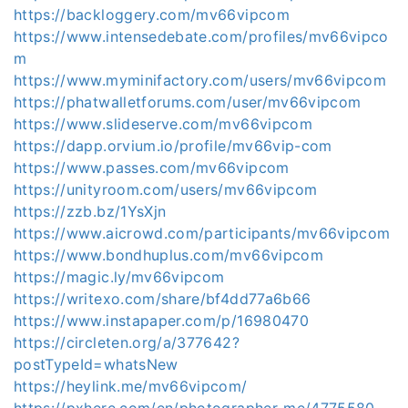
https://backloggery.com/mv66vipcom
https://www.intensedebate.com/profiles/mv66vipco
m
https://www.myminifactory.com/users/mv66vipcom
https://phatwalletforums.com/user/mv66vipcom
https://www.slideserve.com/mv66vipcom
https://dapp.orvium.io/profile/mv66vip-com
https://www.passes.com/mv66vipcom
https://unityroom.com/users/mv66vipcom
https://zzb.bz/1YsXjn
https://www.aicrowd.com/participants/mv66vipcom
https://www.bondhuplus.com/mv66vipcom
https://magic.ly/mv66vipcom
https://writexo.com/share/bf4dd77a6b66
https://www.instapaper.com/p/16980470
https://circleten.org/a/377642?
postTypeId=whatsNew
https://heylink.me/mv66vipcom/
https://pxhere.com/en/photographer-me/4775580