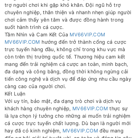
trợ người chơi khi gặp khó khăn. Đội ngũ hỗ trợ
chuyên nghiệp, thân thiện và nhanh nhẹn giúp người
chơi cảm thấy yên tâm và được đồng hành trong
suốt hành trình cá cược.
Tầm Nhìn và Cam Kết Của
MV66VIP.COM
MV66VIP.COM
hướng đến trở thành cổng cá cược
trực tuyến hàng đầu, không chỉ trong khu vực mà
còn trên thị trường quốc tế. Thương hiệu cam kết
mang đến trải nghiệm cá cược an toàn, minh bạch,
đa dạng và công bằng, đồng thời không ngừng cải
tiến công nghệ và dịch vụ để đáp ứng nhu cầu ngày
càng cao của người chơi.
Kết Luận
Với uy tín, bảo mật, đa dạng trò chơi và dịch vụ
khách hàng chuyên nghiệp,
MV66VIP.COM
thực sự
là lựa chọn lý tưởng cho những ai muốn trải nghiệm
cá cược trực tuyến chất lượng. Dù bạn là người mới
hay đã có kinh nghiệm,
MV66VIP.COM
đều mang
đến cơ hội giải trí tuyệt vời, an toàn và đáng tin cậy.