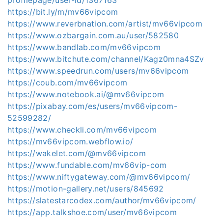
https://bit.ly/m/mv66vipcom
https://www.reverbnation.com/artist/mv66vipcom
https://www.ozbargain.com.au/user/582580
https://www.bandlab.com/mv66vipcom
https://www.bitchute.com/channel/Kagz0mna4SZv
https://www.speedrun.com/users/mv66vipcom
https://coub.com/mv66vipcom
https://www.notebook.ai/@mv66vipcom
https://pixabay.com/es/users/mv66vipcom-
52599282/
https://www.checkli.com/mv66vipcom
https://mv66vipcom.webflow.io/
https://wakelet.com/@mv66vipcom
https://www.fundable.com/mv66vip-com
https://www.niftygateway.com/@mv66vipcom/
https://motion-gallery.net/users/845692
https://slatestarcodex.com/author/mv66vipcom/
https://app.talkshoe.com/user/mv66vipcom