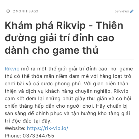
2 MONTHS AGO
59 views
Khám phá Rikvip - Thiên
đường giải trí đỉnh cao
dành cho game thủ
Rikvip
mở ra một thế giới giải trí đỉnh cao, nơi game
thủ có thể thỏa mãn niềm đam mê với hàng loạt trò
chơi bài và cá cược phong phú. Với giao diện thân
thiện và dịch vụ khách hàng chuyên nghiệp, Rikvip
cam kết đem lại những phút giây thư giãn và cơ hội
chiến thắng hấp dẫn cho người chơi. Hãy chuẩn bị
sẵn sàng để chinh phục và tận hưởng kho tàng giải
trí độc đáo tại đây.
Website:
https://rik-vip.io/
Phone: 0373344755