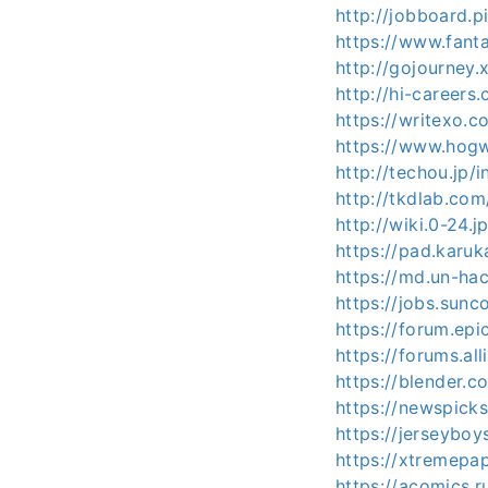
http://jobboard.
https://www.fant
http://gojourney
http://hi-career
https://writexo.
https://www.hogw
http://techou.jp
http://tkdlab.co
http://wiki.0-24
https://pad.karuk
https://md.un-ha
https://jobs.su
https://forum.ep
https://forums.a
https://blender
https://newspick
https://jerseybo
https://xtremep
https://acomics