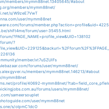
forum/members/mymm88net.13405645/#about
ring.org/members/mymm88net/
ki.net/s/W9zeE7VwT
ceinna.com/user/mymm88net
rware.com/forums/member.php?action=profile&uid=422
s.be/shift4me/forum/user-35455.html
ru/forum/?PAGE_NAME=profile_view&UID=138102
/forum/?
ile_view&UID=229125&backurl=%2Fforum%2F%3FPAGE
D226136
/community/member/xt7uSZUlFs
dulebazaar.com/forums/user/mymm88net/
ty.alexgyver.ru/members/mymm88net.146213/#about
om/mymm88net
ums.net/profile/40692-mymm88net/?tab=field_core_pfiel
tpickingjobs.com.au/forums/users/mymm88net/
z.com/sameersouplet
ephotoguide.com/user/mymm88net
cs.one/s/olpmC1dcO