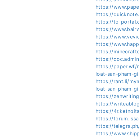
https://www.pape
https://quicknot
https://to-port
https://www.bai
https://www.vev
https://www.hap
https://minecraf
https://doc.adm
https://paper.wf
loat-san-pham-gia
https://rant.li/
loat-san-pham-gia
https://zenwritin
https://writeabl
https://4r.ketno
https://forum.is
https://telegra.
https://www.shi