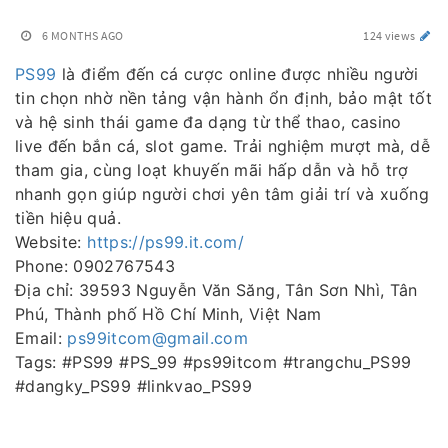
6 MONTHS AGO
124 views
PS99
là điểm đến cá cược online được nhiều người
tin chọn nhờ nền tảng vận hành ổn định, bảo mật tốt
và hệ sinh thái game đa dạng từ thể thao, casino
live đến bắn cá, slot game. Trải nghiệm mượt mà, dễ
tham gia, cùng loạt khuyến mãi hấp dẫn và hỗ trợ
nhanh gọn giúp người chơi yên tâm giải trí và xuống
tiền hiệu quả.
Website:
https://ps99.it.com/
Phone: 0902767543
Địa chỉ: 39593 Nguyễn Văn Săng, Tân Sơn Nhì, Tân
Phú, Thành phố Hồ Chí Minh, Việt Nam
Email:
ps99itcom@gmail.com
Tags: #PS99 #PS_99 #ps99itcom #trangchu_PS99
#dangky_PS99 #linkvao_PS99