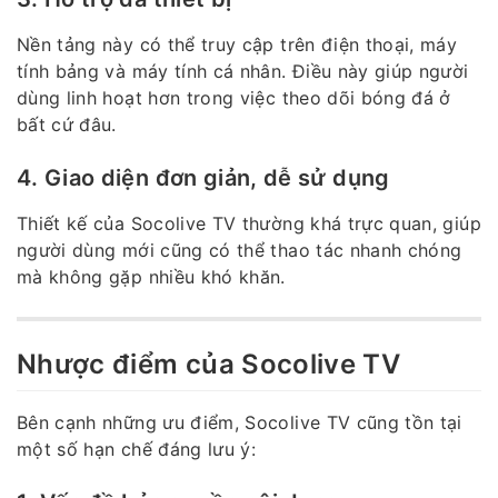
Nền tảng này có thể truy cập trên điện thoại, máy
tính bảng và máy tính cá nhân. Điều này giúp người
dùng linh hoạt hơn trong việc theo dõi bóng đá ở
bất cứ đâu.
4. Giao diện đơn giản, dễ sử dụng
Thiết kế của Socolive TV thường khá trực quan, giúp
người dùng mới cũng có thể thao tác nhanh chóng
mà không gặp nhiều khó khăn.
Nhược điểm của Socolive TV
Bên cạnh những ưu điểm, Socolive TV cũng tồn tại
một số hạn chế đáng lưu ý: