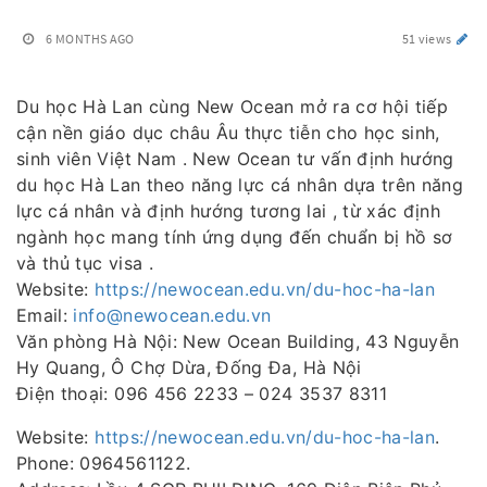
6 MONTHS AGO
51 views
Du học Hà Lan cùng New Ocean mở ra cơ hội tiếp
cận nền giáo dục châu Âu thực tiễn cho học sinh,
sinh viên Việt Nam . New Ocean tư vấn định hướng
du học Hà Lan theo năng lực cá nhân dựa trên năng
lực cá nhân và định hướng tương lai , từ xác định
ngành học mang tính ứng dụng đến chuẩn bị hồ sơ
và thủ tục visa .
Website:
https://newocean.edu.vn/du-hoc-ha-lan
Email:
info@newocean.edu.vn
Văn phòng Hà Nội: New Ocean Building, 43 Nguyễn
Hy Quang, Ô Chợ Dừa, Đống Đa, Hà Nội
Điện thoại: 096 456 2233 – 024 3537 8311
Website:
https://newocean.edu.vn/du-hoc-ha-lan
.
Phone: 0964561122.