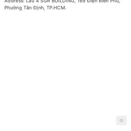
Address: Lầu 4 SGR BUILDING, 169 Điện Biên Phủ,
Phường Tân Định, TP.HCM.