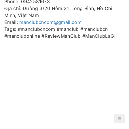
Phone: 0942581673
Địa chỉ: Đường 3/20 Hẻm 21, Long Bình, Hồ Chí
Minh, Việt Nam
Email:
manclubcncom@gmail.com
Tags: #manclubcncom #manclub #manclubcn
#manclubonline #ReviewManClub #ManClubLaGi