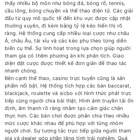
thấy nhiều bộ môn như bóng đá, bóng rổ, tennis,
cầu lông, bóng chuyền và thể thao điện tử. Các giải
đấu từ quy mô quốc tế đến khu vực được cập nhật
thường xuyên, đi kèm bảng tỷ lệ kèo hiển thị rõ
ràng. Hệ thống cung cấp nhiều loại cược như châu
Á, châu Âu, tài xỉu và các kèo phụ theo từng diễn
biến cụ thể. Sự linh hoạt trong lựa chọn giúp người
tham gia có thêm phương án khi phân tích. Giao
diện đặt cược được thiết kế đơn giản để thao tác
nhanh chóng.
Bên cạnh thể thao, casino trực tuyến cũng là sản
phẩm nổi bật. Hệ thống tích hợp các bàn baccarat,
blackjack, roulette và sicbo với hình thức phát trực
tiếp cùng người chia bài thật. Hình ảnh truyền tải ổn
định, âm thanh rõ ràng nhằm tạo cảm giác chân
thực hơn. Các bàn chơi được phân chia theo nhiều
mức cược khác nhau để phù hợp với từng nhóm
người chơi. Sự tương tác trực tiếp giữa người tham
gia và dealer góp phần tăng tính trải nghiệm. Quá