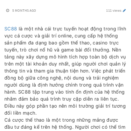
5 MONTHS AGO
111 views
SC88
là một nhà cái trực tuyến hoạt động trong lĩnh
vực cá cược và giải trí online, cung cấp hệ thống
sản phẩm đa dạng bao gồm thể thao, casino trực
tuyến, trò chơi nổ hũ và game bài đổi thưởng. Nền
tảng này xây dựng mô hình tích hợp toàn bộ dịch vụ
trên một tài khoản duy nhất, giúp người chơi quản lý
thông tin và tham gia thuận tiện hơn. Việc phát triển
đồng bộ giữa công nghệ, nội dung và trải nghiệm
người dùng là định hướng chính trong quá trình vận
hành. SC88 tập trung vào tính ổn định của hệ thống
nhằm đảm bảo quá trình truy cập diễn ra liên tục.
Điều này góp phần tạo nên môi trường giải trí tương
đối liền mạch.
Cá cược thể thao là một trong những mảng được
đầu tư đáng kể trên hệ thống. Người chơi có thể tìm