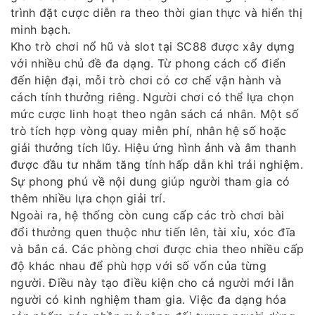
trình đặt cược diễn ra theo thời gian thực và hiển thị
minh bạch.
Kho trò chơi nổ hũ và slot tại SC88 được xây dựng
với nhiều chủ đề đa dạng. Từ phong cách cổ điển
đến hiện đại, mỗi trò chơi có cơ chế vận hành và
cách tính thưởng riêng. Người chơi có thể lựa chọn
mức cược linh hoạt theo ngân sách cá nhân. Một số
trò tích hợp vòng quay miễn phí, nhân hệ số hoặc
giải thưởng tích lũy. Hiệu ứng hình ảnh và âm thanh
được đầu tư nhằm tăng tính hấp dẫn khi trải nghiệm.
Sự phong phú về nội dung giúp người tham gia có
thêm nhiều lựa chọn giải trí.
Ngoài ra, hệ thống còn cung cấp các trò chơi bài
đổi thưởng quen thuộc như tiến lên, tài xỉu, xóc đĩa
và bắn cá. Các phòng chơi được chia theo nhiều cấp
độ khác nhau để phù hợp với số vốn của từng
người. Điều này tạo điều kiện cho cả người mới lẫn
người có kinh nghiệm tham gia. Việc đa dạng hóa