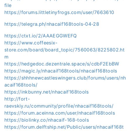
file
https://forums.littletinyfrogs.com/user/7663610
https://telegra.ph/nhacaif168tools-04-28
https://ctxt.io/2/AAAEGGWEFQ
https://www.coffeesix-
store.com/board/board_topic/7560063/8225802.ht
m
https://hedgedoc.dezentrale.space/s/cdbF2EbBW
https://magic.ly/nhacaif168tools/nhacaif168tools
https://shhhnewcastleswingers.club/forums/users/nh
acaif168tools/
https://inkbunny.net/nhacaif168tools
http://fort-
raevskiy.ru/community/profile/nhacaif168tools/
https://forum.aceinna.com/user/nhacaif168tools
https://biolinky.co/nhacaif-168-tools
https://forum.delftship.net/Public/users/nhacaif168t