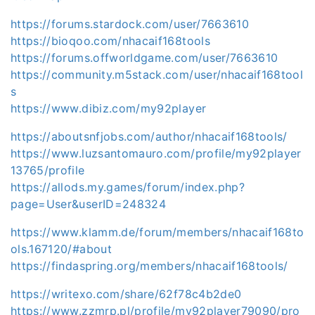
https://forums.stardock.com/user/7663610
https://bioqoo.com/nhacaif168tools
https://forums.offworldgame.com/user/7663610
https://community.m5stack.com/user/nhacaif168tool
s
https://www.dibiz.com/my92player
https://aboutsnfjobs.com/author/nhacaif168tools/
https://www.luzsantomauro.com/profile/my92player
13765/profile
https://allods.my.games/forum/index.php?
page=User&userID=248324
https://www.klamm.de/forum/members/nhacaif168to
ols.167120/#about
https://findaspring.org/members/nhacaif168tools/
https://writexo.com/share/62f78c4b2de0
https://www.zzmrp.pl/profile/my92player79090/pro