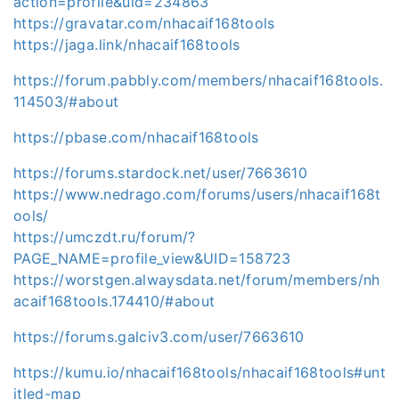
action=profile&uid=234863
https://gravatar.com/nhacaif168tools
https://jaga.link/nhacaif168tools
https://forum.pabbly.com/members/nhacaif168tools.
114503/#about
https://pbase.com/nhacaif168tools
https://forums.stardock.net/user/7663610
https://www.nedrago.com/forums/users/nhacaif168t
ools/
https://umczdt.ru/forum/?
PAGE_NAME=profile_view&UID=158723
https://worstgen.alwaysdata.net/forum/members/nh
acaif168tools.174410/#about
https://forums.galciv3.com/user/7663610
https://kumu.io/nhacaif168tools/nhacaif168tools#unt
itled-map