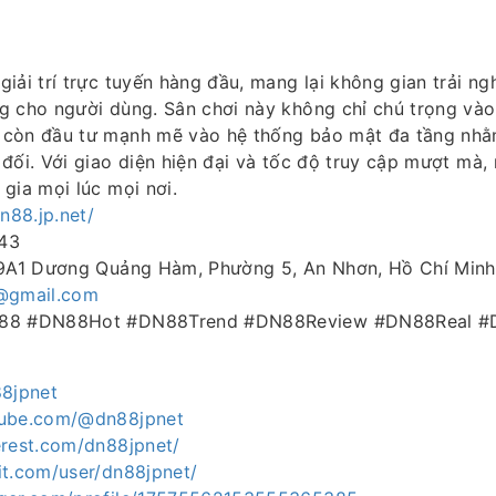
giải trí trực tuyến hàng đầu, mang lại không gian trải n
g cho người dùng. Sân chơi này không chỉ chú trọng và
còn đầu tư mạnh mẽ vào hệ thống bảo mật đa tầng nhằm
đối. Với giao diện hiện đại và tốc độ truy cập mượt mà,
gia mọi lúc mọi nơi.
dn88.jp.net/
43
29A1 Dương Quảng Hàm, Phường 5, An Nhơn, Hồ Chí Minh
@gmail.com
n88 #DN88Hot #DN88Trend #DN88Review #DN88Real #
88jpnet
tube.com/@dn88jpnet
erest.com/dn88jpnet/
it.com/user/dn88jpnet/