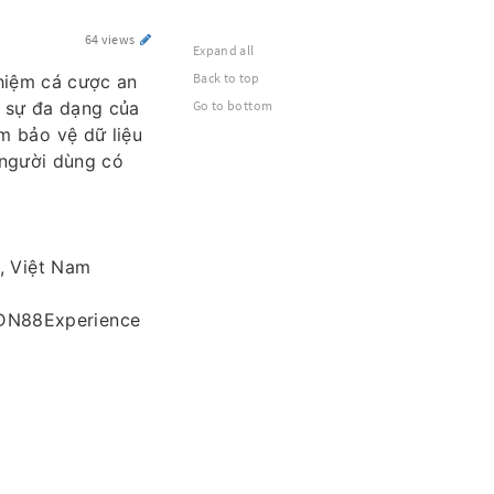
64 views
Expand all
Back to top
ghiệm cá cược an
o sự đa dạng của
Go to bottom
 bảo vệ dữ liệu
 người dùng có
, Việt Nam
DN88Experience