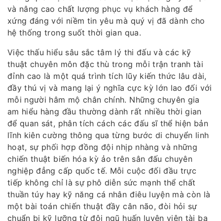
và nâng cao chất lượng phục vụ khách hàng để
xứng đáng với niềm tin yêu mà quý vị đã dành cho
hệ thống trong suốt thời gian qua.
Việc thấu hiểu sâu sắc tâm lý thi đấu và các kỹ
thuật chuyên môn đặc thù trong mỗi trận tranh tài
đỉnh cao là một quá trình tích lũy kiến thức lâu dài,
đầy thú vị và mang lại ý nghĩa cực kỳ lớn lao đối với
mỗi người hâm mộ chân chính. Những chuyên gia
am hiểu hàng đầu thường dành rất nhiều thời gian
để quan sát, phân tích cách các đấu sĩ thể hiện bản
lĩnh kiên cường thông qua từng bước di chuyển linh
hoạt, sự phối hợp đồng đội nhịp nhàng và những
chiến thuật biến hóa kỳ ảo trên sân đấu chuyên
nghiệp đẳng cấp quốc tế. Mỗi cuộc đối đầu trực
tiếp không chỉ là sự phô diễn sức mạnh thể chất
thuần túy hay kỹ năng cá nhân điêu luyện mà còn là
một bài toán chiến thuật đầy cân não, đòi hỏi sự
chuẩn bị kỹ lưỡng từ đội ngũ huấn luyện viên tài ba