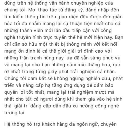
dùng trên hệ thống vận hành chuyên nghiệp của
chúng tôi. Mọi thao tác từ đăng ký, đăng nhập đến
tìm kiếm thông tin trên giao diện đều được đơn giản
hóa tối đa nhằm mang lại sự thuận tiện nhất cho cả
những thành viên mới lần đầu tiếp cận với công
nghệ truyền hình trực tuyến thế hệ mới hiện nay. Bạn
chỉ cần sở hữu một thiết bị thông minh với kết nối
mạng ổn định là cả thế giới giải trí đỉnh cao với
những trận tranh hùng nảy lửa đã sẵn sàng phục vụ
và mang lại cho bạn những cảm xúc thăng hoa, rực
rỡ nhất trong từng giây phút trải nghiệm cá nhân.
Chúng tôi cam kết sẽ không ngừng nghiên cứu, phát
triển và nâng cấp hạ tầng ứng dụng để đảm bảo
quyền lợi tốt nhất, mang lại trải nghiệm mượt mà
nhất cho tất cả người dùng khi tham gia vào hệ sinh
thái giải trí đẳng cấp dẫn đầu xu hướng công nghệ
tương lai.
Hệ thống hỗ trợ khách hàng đa ngôn ngữ, chuyên