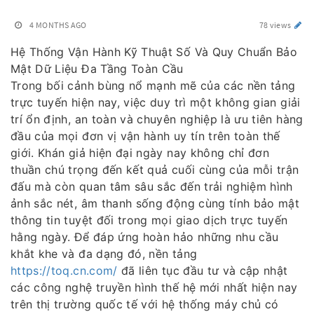
4 MONTHS AGO
78 views
Hệ Thống Vận Hành Kỹ Thuật Số Và Quy Chuẩn Bảo
Mật Dữ Liệu Đa Tầng Toàn Cầu
Trong bối cảnh bùng nổ mạnh mẽ của các nền tảng
trực tuyến hiện nay, việc duy trì một không gian giải
trí ổn định, an toàn và chuyên nghiệp là ưu tiên hàng
đầu của mọi đơn vị vận hành uy tín trên toàn thế
giới. Khán giả hiện đại ngày nay không chỉ đơn
thuần chú trọng đến kết quả cuối cùng của mỗi trận
đấu mà còn quan tâm sâu sắc đến trải nghiệm hình
ảnh sắc nét, âm thanh sống động cùng tính bảo mật
thông tin tuyệt đối trong mọi giao dịch trực tuyến
hằng ngày. Để đáp ứng hoàn hảo những nhu cầu
khắt khe và đa dạng đó, nền tảng
https://toq.cn.com/
đã liên tục đầu tư và cập nhật
các công nghệ truyền hình thế hệ mới nhất hiện nay
trên thị trường quốc tế với hệ thống máy chủ có