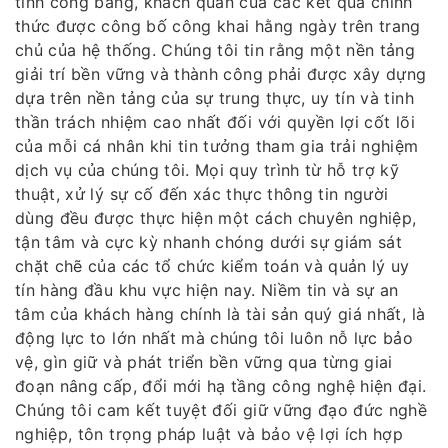
tính công bằng, khách quan của các kết quả chính
thức được công bố công khai hằng ngày trên trang
chủ của hệ thống. Chúng tôi tin rằng một nền tảng
giải trí bền vững và thành công phải được xây dựng
dựa trên nền tảng của sự trung thực, uy tín và tinh
thần trách nhiệm cao nhất đối với quyền lợi cốt lõi
của mỗi cá nhân khi tin tưởng tham gia trải nghiệm
dịch vụ của chúng tôi. Mọi quy trình từ hỗ trợ kỹ
thuật, xử lý sự cố đến xác thực thông tin người
dùng đều được thực hiện một cách chuyên nghiệp,
tận tâm và cực kỳ nhanh chóng dưới sự giám sát
chặt chẽ của các tổ chức kiểm toán và quản lý uy
tín hàng đầu khu vực hiện nay. Niềm tin và sự an
tâm của khách hàng chính là tài sản quý giá nhất, là
động lực to lớn nhất mà chúng tôi luôn nỗ lực bảo
vệ, gìn giữ và phát triển bền vững qua từng giai
đoạn nâng cấp, đổi mới hạ tầng công nghệ hiện đại.
Chúng tôi cam kết tuyệt đối giữ vững đạo đức nghề
nghiệp, tôn trọng pháp luật và bảo vệ lợi ích hợp