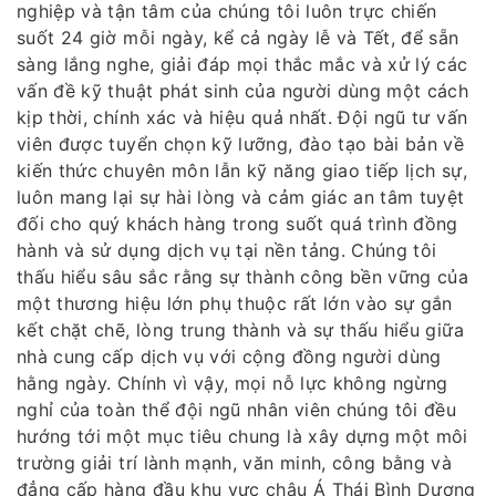
nghiệp và tận tâm của chúng tôi luôn trực chiến
suốt 24 giờ mỗi ngày, kể cả ngày lễ và Tết, để sẵn
sàng lắng nghe, giải đáp mọi thắc mắc và xử lý các
vấn đề kỹ thuật phát sinh của người dùng một cách
kịp thời, chính xác và hiệu quả nhất. Đội ngũ tư vấn
viên được tuyển chọn kỹ lưỡng, đào tạo bài bản về
kiến thức chuyên môn lẫn kỹ năng giao tiếp lịch sự,
luôn mang lại sự hài lòng và cảm giác an tâm tuyệt
đối cho quý khách hàng trong suốt quá trình đồng
hành và sử dụng dịch vụ tại nền tảng. Chúng tôi
thấu hiểu sâu sắc rằng sự thành công bền vững của
một thương hiệu lớn phụ thuộc rất lớn vào sự gắn
kết chặt chẽ, lòng trung thành và sự thấu hiểu giữa
nhà cung cấp dịch vụ với cộng đồng người dùng
hằng ngày. Chính vì vậy, mọi nỗ lực không ngừng
nghỉ của toàn thể đội ngũ nhân viên chúng tôi đều
hướng tới một mục tiêu chung là xây dựng một môi
trường giải trí lành mạnh, văn minh, công bằng và
đẳng cấp hàng đầu khu vực châu Á Thái Bình Dương