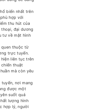
hổ biến nhất trên
, phù hợp với
iểm thu hút của
 thoại, đại dương
 tư về mặt hình
 quen thuộc từ
ờng trực tuyến.
hiện liên tục trên
 chiến thuật
n thuần mà còn yêu
 tuyến, nơi mang
dung được một
uyên suốt quá
chất lượng hình
c hợp lý, người