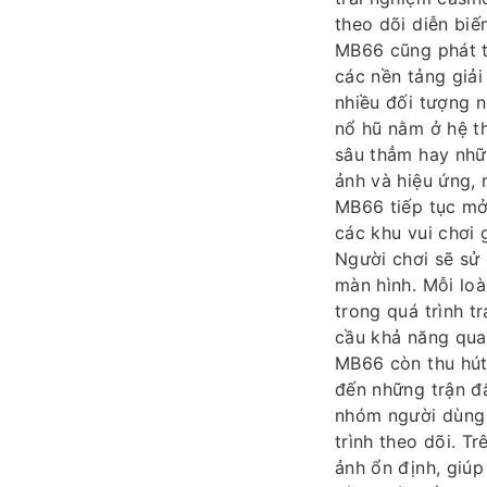
theo dõi diễn biế
MB66 cũng phát t
các nền tảng giải 
nhiều đối tượng 
nổ hũ nằm ở hệ th
sâu thẳm hay nhữ
ảnh và hiệu ứng, 
MB66 tiếp tục mở
các khu vui chơi 
Người chơi sẽ sử 
màn hình. Mỗi loài
trong quá trình t
cầu khả năng qua
MB66 còn thu hút
đến những trận đ
nhóm người dùng 
trình theo dõi. T
ảnh ổn định, giúp