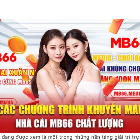
 đang được xem là một trong những nền tảng giải trí tr