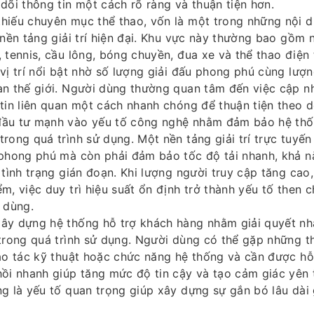
dõi thông tin một cách rõ ràng và thuận tiện hơn.
hiếu chuyên mục thể thao, vốn là một trong những nội d
 nền tảng giải trí hiện đại. Khu vực này thường bao gồm
 tennis, cầu lông, bóng chuyền, đua xe và thể thao điện 
vị trí nổi bật nhờ số lượng giải đấu phong phú cùng lư
n thế giới. Người dùng thường quan tâm đến việc cập nhậ
tin liên quan một cách nhanh chóng để thuận tiện theo d
ầu tư mạnh vào yếu tố công nghệ nhằm đảm bảo hệ thố
rong quá trình sử dụng. Một nền tảng giải trí trực tuyến
 phong phú mà còn phải đảm bảo tốc độ tải nhanh, khả n
 tình trạng gián đoạn. Khi lượng người truy cập tăng cao
m, việc duy trì hiệu suất ổn định trở thành yếu tố then 
 dùng.
ây dựng hệ thống hỗ trợ khách hàng nhằm giải quyết n
 trong quá trình sử dụng. Người dùng có thể gặp những t
ao tác kỹ thuật hoặc chức năng hệ thống và cần được hỗ 
hồi nhanh giúp tăng mức độ tin cậy và tạo cảm giác yên
g là yếu tố quan trọng giúp xây dựng sự gắn bó lâu dài