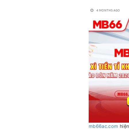
4 MONTHS AGO
mb66ac.com
hiện