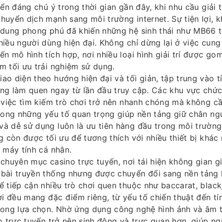
iển đáng chú ý trong thời gian gần đây, khi nhu cầu giải t
uyển dịch mạnh sang môi trường internet. Sự tiện lợi, 
 dung phong phú đã khiến những hệ sinh thái như MB66 t
iều người dùng hiện đại. Không chỉ dừng lại ở việc cung
n mô hình tích hợp, nơi nhiều loại hình giải trí được gom
m tối ưu trải nghiệm sử dụng.
o diện theo hướng hiện đại và tối giản, tập trung vào t
ng làm quen ngay từ lần đầu truy cập. Các khu vực chứ
 việc tìm kiếm trò chơi trở nên nhanh chóng mà không c
rong những yếu tố quan trọng giúp nền tảng giữ chân ngư
à dễ sử dụng luôn là ưu tiên hàng đầu trong môi trường 
g còn được tối ưu để tương thích với nhiều thiết bị khác 
 máy tính cá nhân.
chuyên mục casino trực tuyến, nơi tái hiện không gian gi
bài truyền thống nhưng được chuyển đổi sang nền tảng k
 tiếp cận nhiều trò chơi quen thuộc như baccarat, blackj
ơi đều mang đặc điểm riêng, từ yếu tố chiến thuật đến tí
rong lựa chọn. Nhờ ứng dụng công nghệ hình ảnh và âm t
o trực tuyến trở nên sinh động và trực quan hơn, giúp n