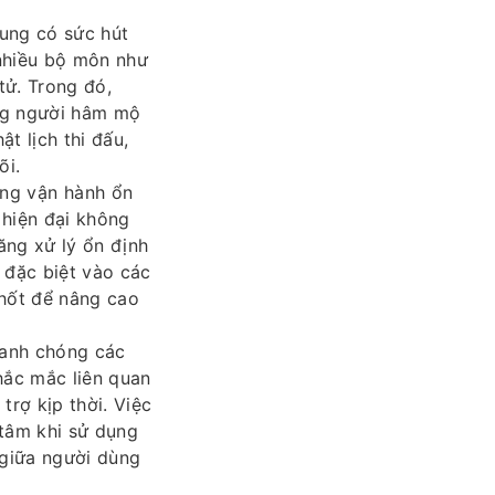
ung có sức hút
 nhiều bộ môn như
tử. Trong đó,
ợng người hâm mộ
t lịch thi đấu,
õi.
ng vận hành ổn
 hiện đại không
ăng xử lý ổn định
, đặc biệt vào các
chốt để nâng cao
hanh chóng các
hắc mắc liên quan
trợ kịp thời. Việc
 tâm khi sử dụng
 giữa người dùng