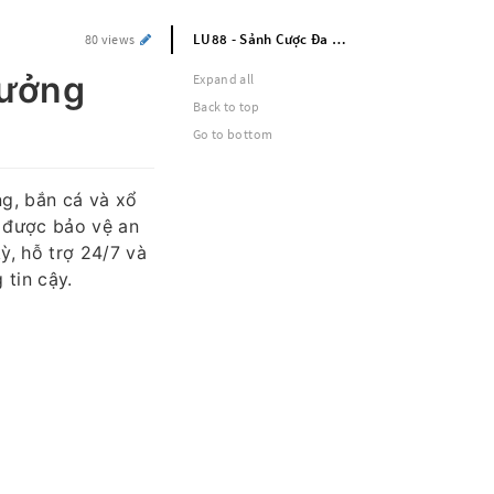
LU88 - Sảnh Cược Đa Dạng, Nhận Thưởng Cực Êm
80 views
hưởng
Expand all
Back to top
Go to bottom
ng, bắn cá và xổ
n được bảo vệ an
ỳ, hỗ trợ 24/7 và
tin cậy.