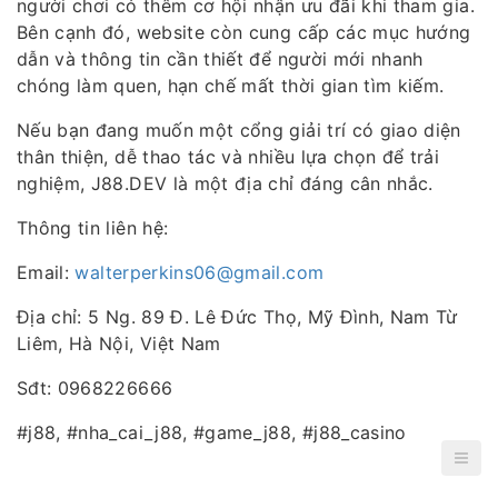
người chơi có thêm cơ hội nhận ưu đãi khi tham gia.
Bên cạnh đó, website còn cung cấp các mục hướng
dẫn và thông tin cần thiết để người mới nhanh
chóng làm quen, hạn chế mất thời gian tìm kiếm.
Nếu bạn đang muốn một cổng giải trí có giao diện
thân thiện, dễ thao tác và nhiều lựa chọn để trải
nghiệm, J88.DEV là một địa chỉ đáng cân nhắc.
Thông tin liên hệ:
Email:
walterperkins06@gmail.com
Địa chỉ: 5 Ng. 89 Đ. Lê Đức Thọ, Mỹ Đình, Nam Từ
Liêm, Hà Nội, Việt Nam
Sđt: 0968226666
#j88, #nha_cai_j88, #game_j88, #j88_casino