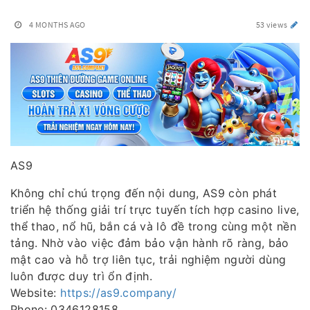
4 MONTHS AGO
53 views
AS9
Không chỉ chú trọng đến nội dung, AS9 còn phát
triển hệ thống giải trí trực tuyến tích hợp casino live,
thể thao, nổ hũ, bắn cá và lô đề trong cùng một nền
tảng. Nhờ vào việc đảm bảo vận hành rõ ràng, bảo
mật cao và hỗ trợ liên tục, trải nghiệm người dùng
luôn được duy trì ổn định.
Website:
https://as9.company/
Phone: 0346128158