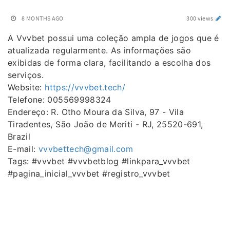
8 MONTHS AGO
300 views
A Vvvbet possui uma coleção ampla de jogos que é
atualizada regularmente. As informações são
exibidas de forma clara, facilitando a escolha dos
serviços.
Website:
https://vvvbet.tech/
Telefone: 005569998324
Endereço: R. Otho Moura da Silva, 97 - Vila
Tiradentes, São João de Meriti - RJ, 25520-691,
Brazil
E-mail:
vvvbettech@gmail.com
Tags: #vvvbet #vvvbetblog #linkpara_vvvbet
#pagina_inicial_vvvbet #registro_vvvbet