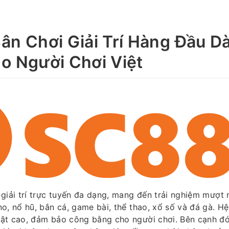
ân Chơi Giải Trí Hàng Đầu D
o Người Chơi Việt
 giải trí trực tuyến đa dạng, mang đến trải nghiệm mượt 
o, nổ hũ, bắn cá, game bài, thể thao, xổ số và đá gà. H
ật cao, đảm bảo công bằng cho người chơi. Bên cạnh đó