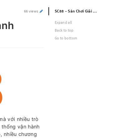
SC88 – Sân Chơi Giải Trí Hàng Đầu Dành Riêng Cho Người Chơi Việt
66 views
ành
Expand all
Back to top
Go to bottom
mà với nhiều trò
ệ thống vận hành
, nhiều chương