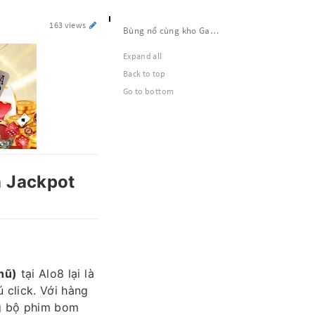
163 views
Bùng nổ cùng kho Game Slot tại Alo8 – Bí kíp săn Jackpot hàng tỷ đồng
Expand all
Back to top
Go to bottom
n Jackpot
hũ)
tại Alo8 lại là
ú click. Với hàng
ng bộ phim bom