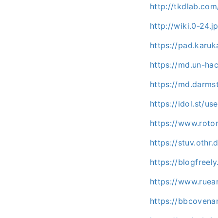
http://tkdlab.co
http://wiki.0-24.
https://pad.karu
https://md.un-ha
https://md.darms
https://idol.st/u
https://www.roto
https://stuv.oth
https://blogfreel
https://www.ruea
https://bbcoven