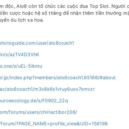
n độc, Alo8 còn tổ chức các cuộc đua Top Slot. Người c
tiền cược hoặc hệ số thắng để nhận thêm tiền thưởng mặt
yến du lịch xa hoa.
photoguide.com/user/alo8coach1
f.in/s/azTV4D3VhK
cs.one/s/uEL-5lkmu
ool.jp/index.php?members/alo8coach1.95166/#about
e.ac/alo8coach1/m3v8k6s1vtuy6uvo7smvzr
ourceecology.de/s/F0902_22q
com/forums/users/chiriactibor208/
ru/forum/?PAGE_NAME=profile_view&UID=156198