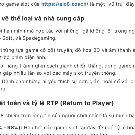
ho game slot của
https://alo8.coach/
là một "vũ trụ" đầ
 về thể loại và nhà cung cấp
ới hạn mình mà hợp tác với những "gã khổng lồ" trong ng
G Soft, và Spadegaming.
hững tựa game có cốt truyện, đồ họa 3D và âm thanh 
 bộ phim điện ảnh.
ới hàng trăm nghìn cách giành chiến thắng, dòng game n
 gấp nhiều lần so với các máy slot truyền thống.
:
Dành cho những ai yêu thích sự đơn giản, hoài cổ với b
ng.
ật toán và tỷ lệ RTP (Return to Player)
8 chiếm trọn lòng tin của người chơi chính là sự minh bạ
% - 98%):
Hầu hết các game slot tại đây đều có tỷ lệ hoà
là cơ hội bảo toàn vốn của người chơi cực lớn.