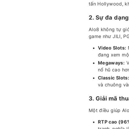
tấn Hollywood, k
2. Sự đa dạng
Alo8 không tự gi
game như JILI, P
Video Slots:
N
đang xem một
Megaways:
V
nổ hũ cao hơn
Classic Slots
và chuông và
3. Giải mã thu
Một điều giúp Alo
RTP cao (96
tranh, nghĩa 