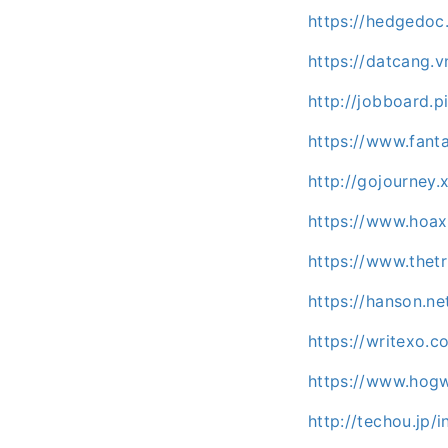
https://hedgedoc
https://datcang.
http://jobboard.p
https://www.fanta
http://gojourney.
https://www.hoax
https://www.the
https://hanson.n
https://writexo.
https://www.hogw
http://techou.jp/