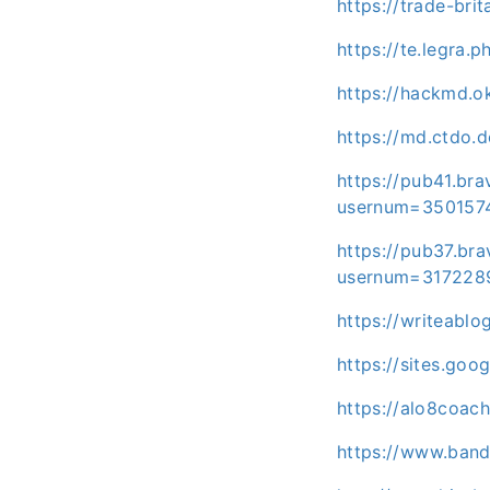
https://trade-bri
https://te.legra.
https://hackmd.o
https://md.ctdo.
https://pub41.br
usernum=350157
https://pub37.br
usernum=317228
https://writeablo
https://sites.go
https://alo8coac
https://www.band