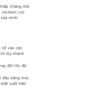
 thấp (thắng nhỏ
à Jackpot cực
 của mình.
g nổ vào các
ích lũy nhanh
hay đổi tốc độ
ắt đầu bằng mức
biệt xuất hiện