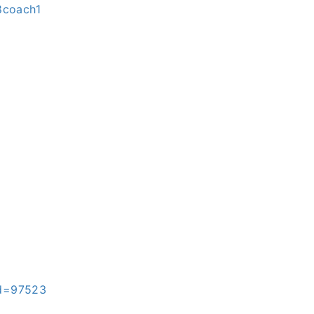
8coach1
id=97523