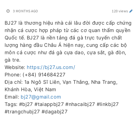
3 MONTHS AGO
120 views
BJ27 là thương hiệu nhà cái lâu đời được cấp chứng
nhận cá cược hợp pháp từ các cơ quan thẩm quyền
Quốc tế. BJ27 là nền tảng đá gà trực tuyến chất
lượng hàng đầu Châu Á hiện nay, cung cấp các bộ
môn cá cược như đá gà cựa dao, cựa sắt, gà đòn,
gà tre.
Website:
https://bj27.us.com/
Phone: (+84) 914684227
Địa chỉ: 1a Ngô Sĩ Liên, Vạn Thắng, Nha Trang,
Khánh Hòa, Việt Nam
Email:
bj27@gmail.com
Tags: #bj27 #taiappbj27 #nhacaibj27 #linkbj27
#trangchubj27 #dagabj27