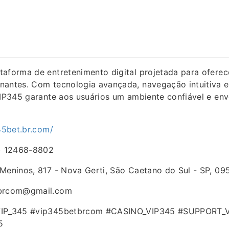
aforma de entretenimento digital projetada para oferec
nantes. Com tecnologia avançada, navegação intuitiva 
VIP345 garante aos usuários um ambiente confiável e en
45bet.br.com/
1) 12468-8802
Meninos, 817 - Nova Gerti, São Caetano do Sul - SP, 09
tbrcom@gmail.com
VIP_345 #vip345betbrcom #CASINO_VIP345 #SUPPORT_
5