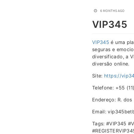
6 MONTHS AGO
VIP345
VIP345
é uma plat
seguras e emocio
diversificado, a 
diversão online.
Site:
https://vip3
Telefone: +55 (1
Endereço: R. dos 
Email: vip345be
Tags: #VIP345 #
#REGISTERVIP34