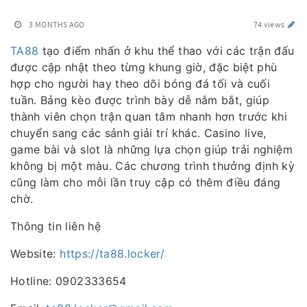
3 MONTHS AGO
74 views
TA88
tạo điểm nhấn ở khu thể thao với các trận đấu
được cập nhật theo từng khung giờ, đặc biệt phù
hợp cho người hay theo dõi bóng đá tối và cuối
tuần. Bảng kèo được trình bày dễ nắm bắt, giúp
thành viên chọn trận quan tâm nhanh hơn trước khi
chuyển sang các sảnh giải trí khác. Casino live,
game bài và slot là những lựa chọn giúp trải nghiệm
không bị một màu. Các chương trình thưởng định kỳ
cũng làm cho mỗi lần truy cập có thêm điều đáng
chờ.
Thông tin liên hệ
Website:
https://ta88.locker/
Hotline: 0902333654